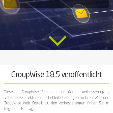
GroupWise 18.5 veröffentlicht
Diese GroupWise-Version enthält Verbesserungen,
Sicherheitskorrekturen und Fehlerbehebungen für GroupWise und
GroupWise Web. Details zu den Verbesserungen finden Sie im
folgenden Beitrag: