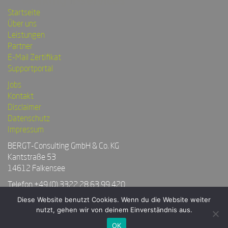
Startseite
Über uns
Leistungen
Partner
E-Mail Zertifikat
Supportportal
Jobs
Kontakt
Disclaimer
Datenschutz
Impressum
BERGT-Consulting GmbH & Co. KG
Kantstraße 53
14612 Falkensee
Telefon
+49 (0) 3322 28 63 99 420
Telefax +49 (0) 3322 28 63 99 425
Diese Website benutzt Cookies. Wenn du die Website weiter
nutzt, gehen wir von deinem Einverständnis aus.
OK